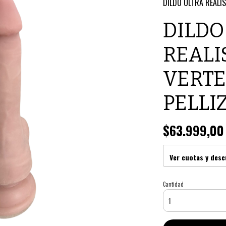
DILDO ULTRA REALIS
DILDO
REALI
VERT
PELLIZ
$63.999,00
Ver cuotas y des
Cantidad