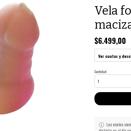
Vela f
maciza
$6.499,00
Ver cuotas y des
Cantidad
Los envíos siem
distinto es al día s