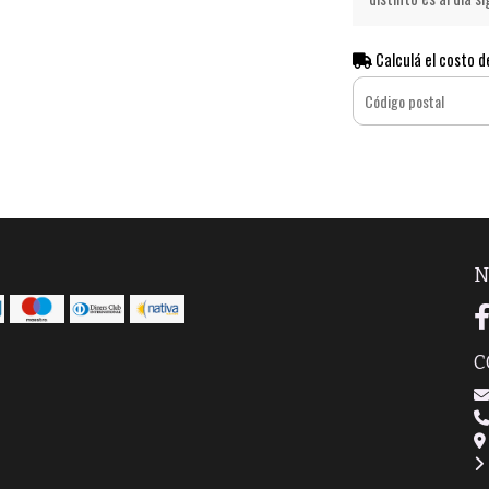
Calculá el costo d
N
C